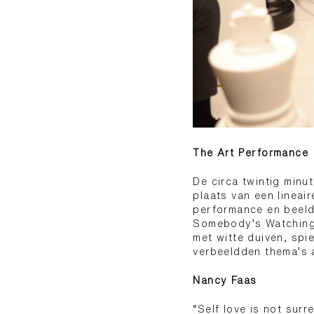
The Art Performance
De circa twintig minu
plaats van een lineai
performance en beeld
Somebody’s Watching 
met witte duiven, spi
verbeeldden thema’s al
Nancy Faas
“Self love is not surr