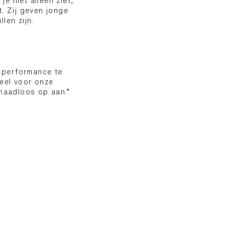
e niet alleen ziet,
. Zij geven jonge
len zijn.
 performance te
ieel voor onze
 naadloos op aan.”