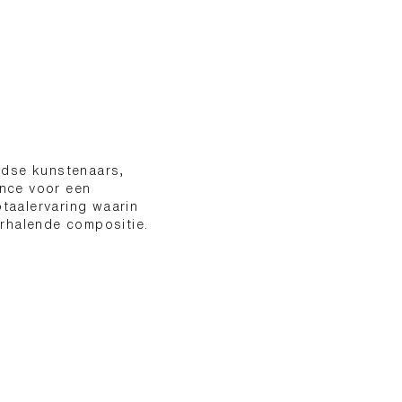
ndse kunstenaars,
ance voor een
otaalervaring waarin
rhalende compositie.