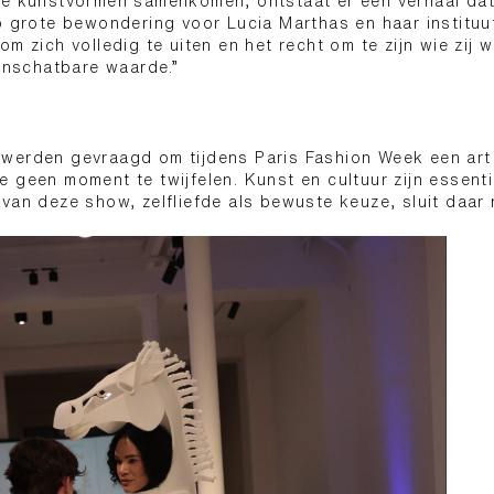
e kunstvormen samenkomen, ontstaat er een verhaal dat j
b grote bewondering voor Lucia Marthas en haar instituut
m zich volledig te uiten en het recht om te zijn wie zij wil
 onschatbare waarde.”
werden gevraagd om tijdens Paris Fashion Week een art
 geen moment te twijfelen. Kunst en cultuur zijn essent
van deze show, zelfliefde als bewuste keuze, sluit daar