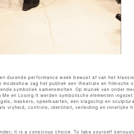
ten durende performance week bewust af van het klassie
re modeshow zag het publiek een theatrale en filmische
ende symboliek samensmolten. Op muziek van onder mee
Me en Losing It werden symbolische elementen ingezet
egels, maskers, speelkaarten, een slagschip en sculptur
s vrijheid, controle, identiteit, verleiding en innerlijke t
ender; it is a conscious choice. To take yourself seriousl