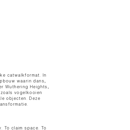
ke catwalkformat. In
 opbouw waarin dans,
r Wuthering Heights,
 zoals vogelkooien
ale objecten. Deze
ransformatie.
y. To claim space. To