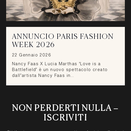
ANNUNCIO PARIS FASHION
WEEK 2026
22 Gennaio 2026
Nancy Faas X Lucia Marthas ‘Love is a
Battlefield’ è un nuovo spettacolo creato
dall’artista Nancy Faas in…
NON PERDERTI NULLA –
ISCRIVITI